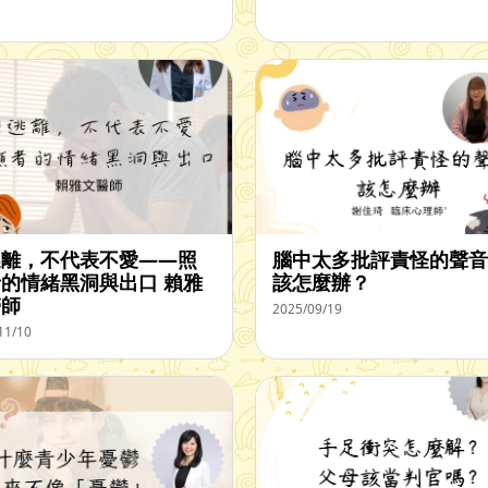
逃離，不代表不愛——照
腦中太多批評責怪的聲音
的情緒黑洞與出口 賴雅
該怎麼辦？
醫師
2025/09/19
11/10