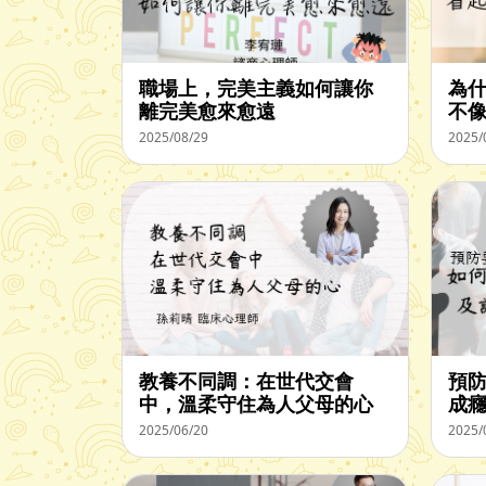
職場上，完美主義如何讓你
為
離完美愈來愈遠
不
2025/08/29
2025/
教養不同調：在世代交會
預
中，溫柔守住為人父母的心
成
2025/06/20
2025/