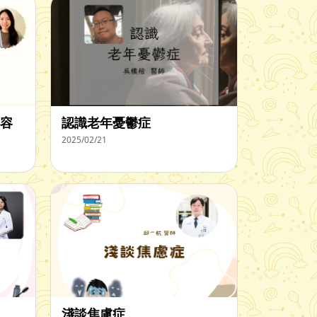
容
認識老年憂鬱症
2025/02/21
淺談焦慮症