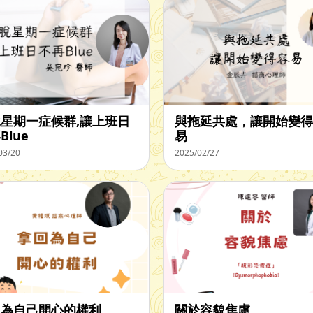
星期一症候群,讓上班日
與拖延共處，讓開始變得
Blue
易
03/20
2025/02/27
回為自己開心的權利
關於容貌焦慮