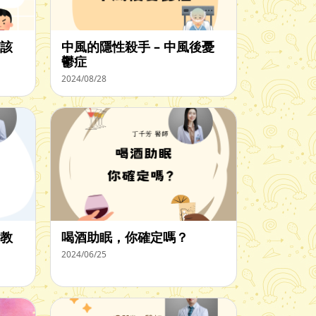
該
中風的隱性殺手 – 中風後憂
鬱症
2024/08/28
教
喝酒助眠，你確定嗎？
2024/06/25