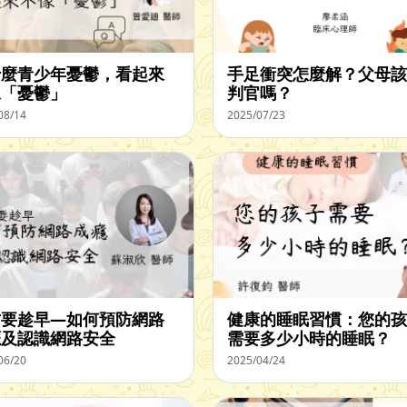
什麼青少年憂鬱，看起來
手足衝突怎麼解？父母該
像「憂鬱」
判官嗎？
08/14
2025/07/23
防要趁早—如何預防網路
健康的睡眠習慣：您的孩
癮及認識網路安全
需要多少小時的睡眠？
06/20
2025/04/24