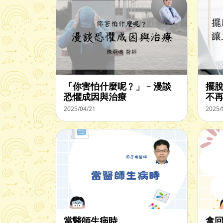
「你害怕什麼呢﹖」﹣漫談
擺脫
恐懼成因與治療
不再
2025/04/21
2025/
當醫師生病時
拿