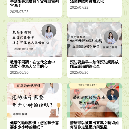
手足衝突怎麼解？父母該當判
淺談睡眠與身體老化
官嗎？
2025/07/23
2025/07/23
教養不同調：在世代交會中，
預防要趁早—如何預防網路成
溫柔守住為人父母的心
癮及認識網路安全
2025/06/20
2025/06/20
健康的睡眠習慣：您的孩子需
情緒可以被畫出來嗎？藝術如
要多少小時的睡眠？
何陪你走過壓力與混亂