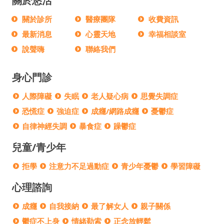
關於悠活
關於診所
醫療團隊
收費資訊
最新消息
心靈天地
幸福相談室
說聲嗨
聯絡我們
身心門診
人際障礙
失眠
老人疑心病
思覺失調症
恐慌症
強迫症
成癮/網路成癮
憂鬱症
自律神經失調
暴食症
躁鬱症
兒童/青少年
拒學
注意力不足過動症
青少年憂鬱
學習障礙
心理諮詢
成癮
自我接納
最了解女人
親子關係
鬱症不上身
情緒勒索
正念放輕鬆